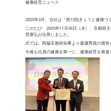
健康経営ニュース
2025
年
3
月、当社は『第
12
回きょうと健康づ
このたび、
2025
年
11
月
26
日（水）、京都府主
雲康弘が出席しました。
式では、西脇京都府知事より最優秀賞の賞状
今後も社員の健康を第一に、健康経営を推進