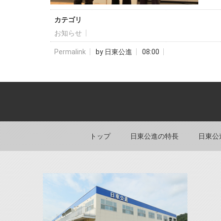
カテゴリ
お知らせ
Permalink
by 日東公進
08:00
トップ
日東公進の特長
日東公