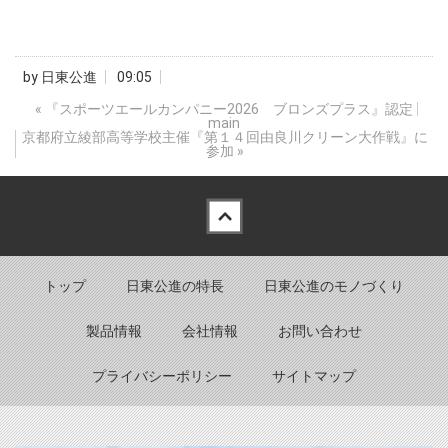
by
日東公進
09:05
«
『スポーツエールカンパニー2026 ブロンズプラス』認定
main
京都府立綾部高等学校主催『第１４回由良川クリーン大作戦』に
参加
»
Back to top
トップ
日東公進の特長
日東公進のモノづくり
製品情報
会社情報
お問い合わせ
プライバシーポリシー
サイトマップ