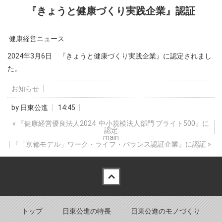
『きょうと健康づくり実践企業』認証
健康経営ニュース
2024年3月6日 『きょうと健康づくり実践企業』に認定されまし
た。
お知らせ
by
日東公進
14:45
«
『健康経営優良法人2024 中小規模法人部門 ブライト500』に
認定
main
『「京都モデル」ワーク・ライフ・バランス認証企業』に認証
»
Back to top
トップ
日東公進の特長
日東公進のモノづくり