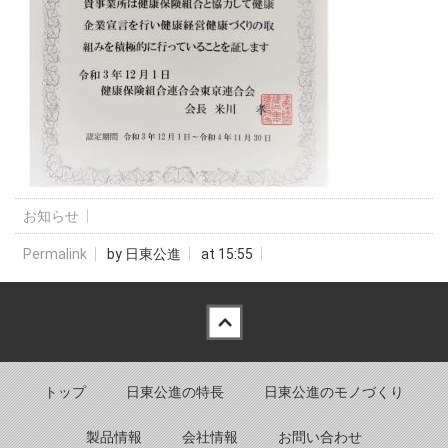
お知らせ
Permalink
by 日東公進
at 15:55
Back to top
トップ
日東公進の特長
日東公進のモノづくり
製品情報
会社情報
お問い合わせ