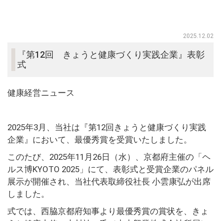
2025.12.02
『第12回 きょうと健康づくり実践企業』表彰
式
健康経営ニュース
2025
年
3
月、当社は『第
12
回きょうと健康づくり実践
企業』において、最優秀賞を受賞いたしました。
このたび、
2025
年
11
月
26
日（水）、京都府主催の「ヘ
ルス博
KYOTO 2025
」にて、表彰式と受賞企業のパネル
展示が開催され、当社代表取締役社長 小雲康弘が出席
しました。
式では、西脇京都府知事より最優秀賞の賞状を、きょ