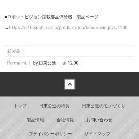
■ロボットビジョン搭載部品供給機 製品ページ
→
https://nittokoshin.co.jp/productstop/laborsaving/#rv1200
新製品
Permalink
by 日東公進
at 12:00
Back to top
トップ
日東公進の特長
日東公進のモノづくり
製品情報
会社情報
お問い合わせ
プライバシーポリシー
サイトマップ