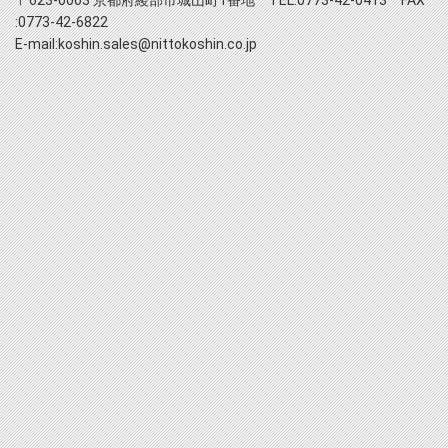
:0773-42-6822
E-mail:koshin.sales@nittokoshin.co.jp